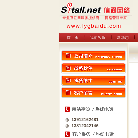
首 页
我们客服
新动态
◎
13912162481
◎
13812342146