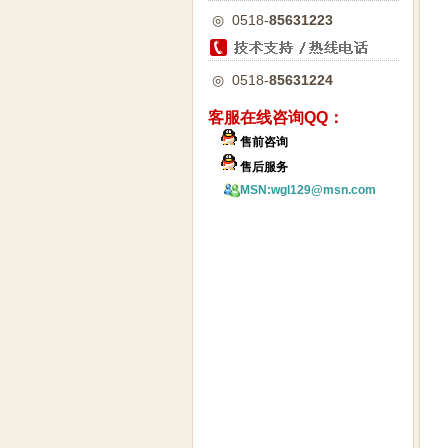
◎ 0518-
85631223
◎ 0518-
85631224
客服在线咨询QQ：
售前咨询
售后服务
MSN:wgl129@msn.com