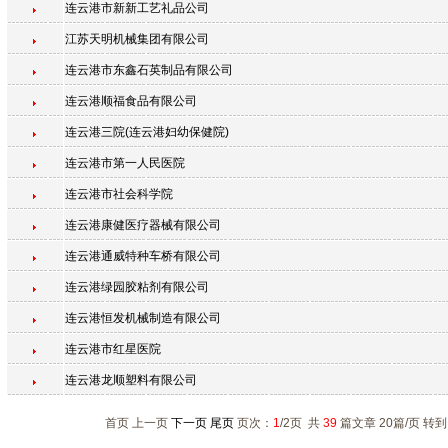
连云港市新新工艺礼品公司
江苏天明机械集团有限公司
连云港市东鑫石英制品有限公司
连云港顺福食品有限公司
连云港三院(连云港妇幼保健院)
连云港市第一人民医院
连云港市社会科学院
连云港康健医疗器械有限公司
连云港通威特种车桥有限公司
连云港绿园胶粘剂有限公司
连云港恒发机械制造有限公司
连云港市红星医院
连云港龙顺塑料有限公司
首页 上一页
下一页
尾页
页次：
1
/2页 共
39
篇文章 20篇/页 转