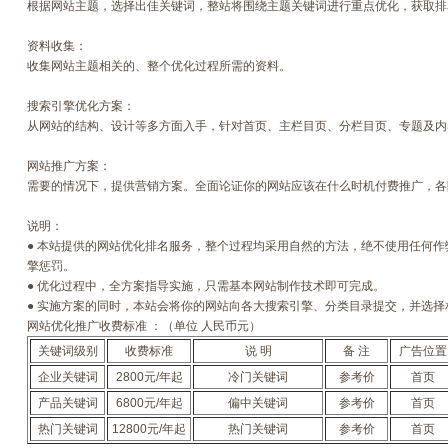
根据网站主题，选择出佳关键词，整站将围绕主题关键词进行重点优化，获取排
资料收集：
收集网站主题相关的、整个优化过程所需的资料。
搜索引擎优化方案：
从网站的结构、设计等多方面入手，针对首页、主栏目页、分栏目页、专题及内
网站推广方案：
需要的情况下，提供营销方案。全面论证你的网站应该在什么时机付费推广，各
说明：
● 本站提供的网站优化排名服务，整个过程均采用自然的方法，绝不使用任何
擎惩罚。
● 优化过程中，全方案指导实施，只需基本网站制作技术即可完成。
● 实施方案的同时，本站会将你的网站向各大搜索引擎、分类目录提交，并选
网站优化推广收费标准 ：（单位 人民币元）
关键词级别
收费标准
说 明
备 注
广告位置
企业关键词
2800元/年起
冷门关键词
参考价
首页
产品关键词
6800元/年起
偏中关键词
参考价
首页
热门关键词
12800元/年起
热门关键词
参考价
首页