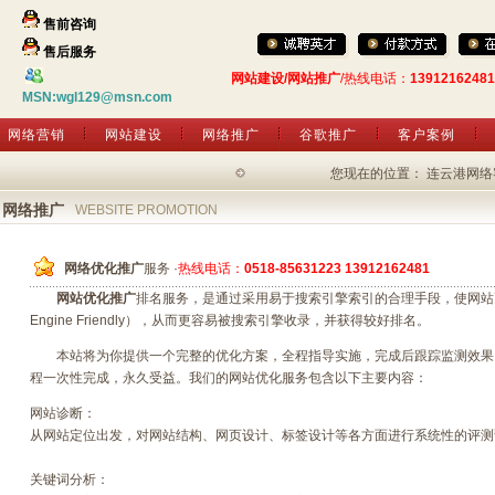
售前咨询
售后服务
网站建设/网站推广
/热线电话：
13912162481
MSN:wgl129@msn.com
网络营销
网站建设
网络推广
谷歌推广
客户案例
欢迎登录连云
您现在的位置： 连云港网络客
网络推广
WEBSITE PROMOTION
网络优化推广
服务 ·
热线电话：
0518-85631223
13912162481
网站优化推广
排名服务，是通过采用易于搜索引擎索引的合理手段，使网站更
Engine Friendly），从而更容易被搜索引擎收录，并获得较好排名。
本站将为你提供一个完整的优化方案，全程指导实施，完成后跟踪监测效果
程一次性完成，永久受益。我们的网站优化服务包含以下主要内容：
网站诊断：
从网站定位出发，对网站结构、网页设计、标签设计等各方面进行系统性的评测
关键词分析：